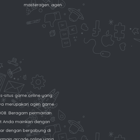
masteragen
,
agen
s-situs game online yang
kdewa merupakan agen game
 2008. Beragam permainan
pat Anda mainkan dengan
ar dengan bergabung di
ermain arcade online yang