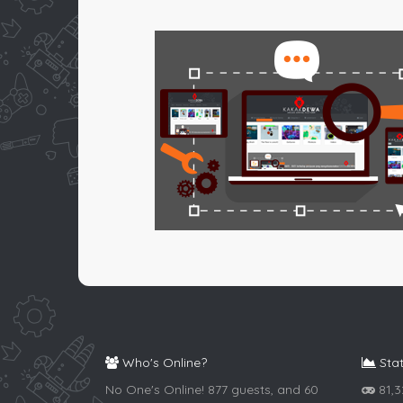
Who's Online?
Stat
No One's Online! 877 guests, and 60
81,