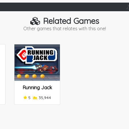
Related Games
Other games that relates with this one!
Running Jack
5
35,944