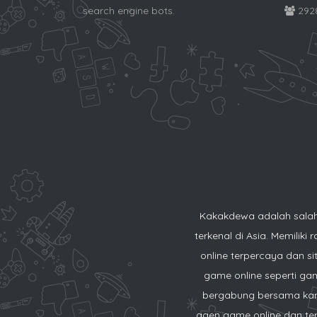
search engine bots.
2928
Kakakdewa adalah salah 
terkenal di Asia. Memili
online terpercaya dan s
game online seperti ga
bergabung bersama kam
agen game online dan ter